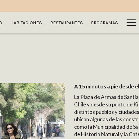
Ha
O
HABITACIONES
RESTAURANTES
PROGRAMAS
Me
A 15 minutos a pie desde e
La Plaza de Armas de Santia
Chile y desde su punto de Ki
distintos pueblos y ciudade
ubican algunas de las const
como la Municipalidad de Sa
de Historia Natural y la Cat