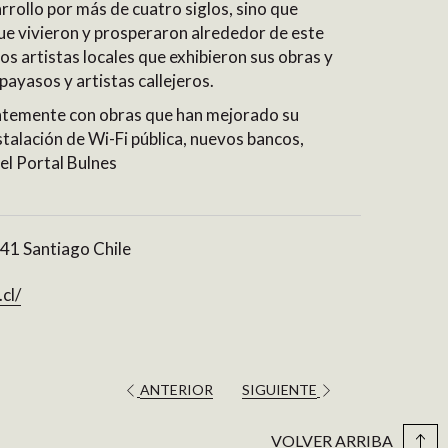
arrollo por más de cuatro siglos, sino que
ue vivieron y prosperaron alrededor de este
los artistas locales que exhibieron sus obras y
payasos y artistas callejeros.
entemente con obras que han mejorado su
stalación de Wi-Fi pública, nuevos bancos,
el Portal Bulnes
41 Santiago Chile
abre
cl/
en
una
nueva
pestaña
ANTERIOR
SIGUIENTE
VOLVER ARRIBA