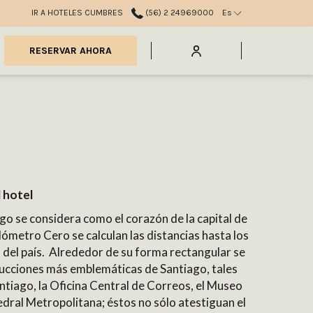
IR A HOTELES CUMBRES
(56) 2 24969000
Es
mburger
RESERVAR AHORA
nu
l hotel
go se considera como el corazón de la capital de
lómetro Cero se calculan las distancias hasta los
s del país. Alrededor de su forma rectangular se
rucciones más emblemáticas de Santiago, tales
ntiago, la Oficina Central de Correos, el Museo
edral Metropolitana; éstos no sólo atestiguan el