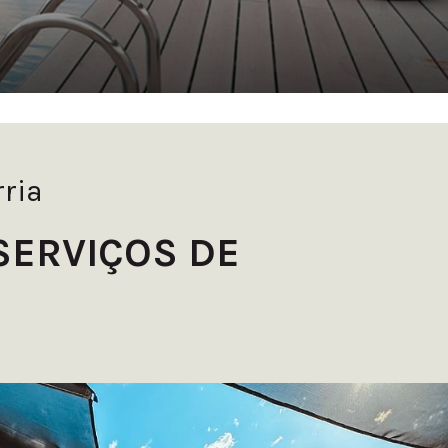
check-
check-
in.
out.
ria
SERVIÇOS DE