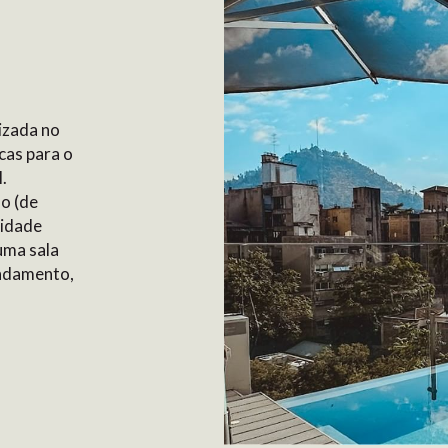
lizada no
cas para o
.
o (de
lidade
uma sala
ndamento,