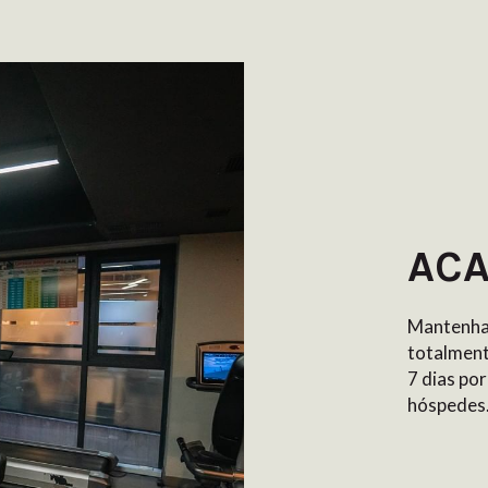
AC
Mantenha 
totalment
7 dias po
hóspedes